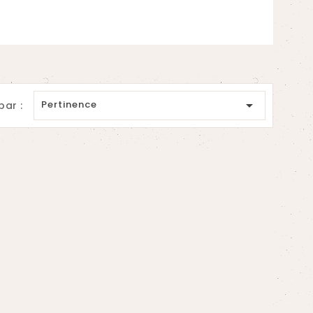

Pertinence
par :