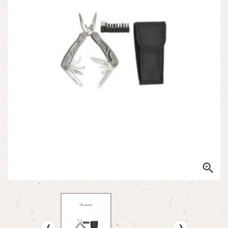

‹
›